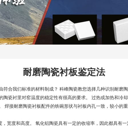
氧化铝耐磨陶瓷
管、环、异形件
陶瓷橡胶复合衬板
陶瓷橡胶辊筒
耐磨陶瓷衬板鉴定法
工程陶瓷
以由符合我们标准的材料制成？ 科峰陶瓷教您选择几种识别耐磨陶
热销产品
m的陶瓷衬里对窑温度的稳定性有很高的要求。 过热或加热和冷
。 焊接耐磨陶瓷衬板配件的铁碗形状与衬板内孔一致，较小的
度，宽度和高度。 氧化铝陶瓷具有一定的收缩率，因此都具有