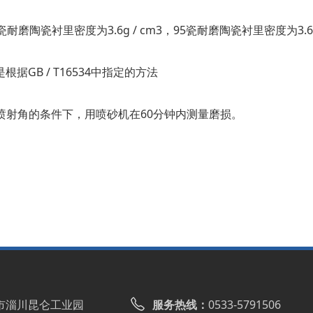
瓷衬里密度为3.6g / cm3，95瓷耐磨陶瓷衬里密度为3.65 
GB / T16534中指定的方法
45度的喷射角的条件下，用喷砂机在60分钟内测量磨损。
市淄川昆仑工业园
服务热线：
0533-5791506