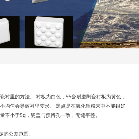
瓷衬里的方法。 衬板为白色，95瓷耐磨陶瓷衬板为黄色，
却不均匀会导致衬里变形。 黑点是在氧化铝粉末中不能很好
重量不小于5g，瓷盖与预留孔一致，无缝平整。
一定的公差范围。