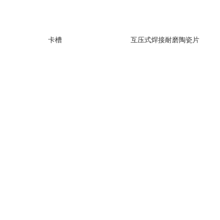
卡槽
互压式焊接耐磨陶瓷片